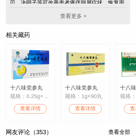
贝、决明子等可改善患者瘙痒脱屑症状，恢复面
部红斑等症状，还可改善皮肤瘙痒程度，色素沉
查看更多 +
着，苔藓的厚度，对于整个疾病的不适症状治疗
效果比较明显。
相关藏药
十八味党参丸
十八味党参丸
十八
规格：0.25g×60丸
规格：1g×90丸
规格：0
查看详情
查看详情
查
网友评论（353）
查看全部