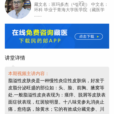
藏文名：班玛多杰（པདྨ་རྡོ་རྗེ།） 中文名：
环科 毕业于青海大学医学院（藏医学
......
讲堂详情
本期视频主讲内容：
脂溢性皮肤炎是一种慢性炎症性皮肤病，好发于
皮脂分泌旺盛的部位如：头、脸、前胸、腋窝等
处.一般脂溢性皮炎表现为：瘙痒、脱屑等皮肤表
面症状表现，红斑较明显。十八味党参丸消炎止
痛，愈疮疡，除黄水；它的有效成分藏党参、川