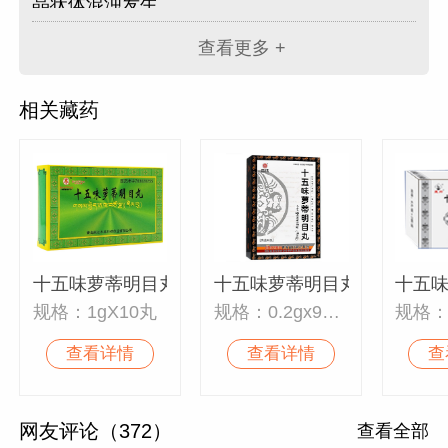
晶状体混浊发生。
2、抗氧化：藏药材含有丰富维生素 C ，为体内
查看更多 +
抗氧化剂，防止自由基对晶体蛋白损害。
3、促进晶状体混浊吸收：萝蒂甙类化合物可使
相关藏药
晶状体混浊物质吸收，晶体透明度明显改善，晶
状体混浊逐渐消退。
4、杀菌、抑菌、消除致病微生物：制剂中诃子
、余甘子等有效成分，有明显抑菌作用。
5、调节免疫，抗炎症：制剂中红花有效成分红
花甙素调节免疫，能抑制毛细血管渗透性，减少
炎性渗出，促进炎症吸收。
十五味萝蒂明目丸
十五味萝蒂明目丸
十五
6、促进代谢，解除睫状肌痉挛，改善眼屈光状
规格：1gX10丸
规格：0.2gx90丸
规格：
态。
查看详情
查看详情
查
网友评论（372）
查看全部