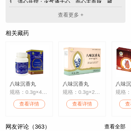
1、清心开窍：火气通于心，而心主血脉，藏
神，所以心气亢盛多表现为火热之证，影响神志
查看更多 +
及血脉。配方中沉香、广枣、木棉花清心热，肉
豆蔻消“龙”，用于热病攻心、神昏谵语等。
相关藏药
2、养心安神：沉香养心安神、通脉降气，广枣
养心、安神，木棉花强心。心得以养，则心气充
足，血脉充盈，用于心慌气短、心神不宁等。
3、行气止痛：木香行气、止痛，用于气滞血
瘀，配合木棉花增强止痛（心绞痛）效果。
八味沉香丸
八味沉香丸
八味
规格：0.3g×40丸
规格：0.3g×24丸
规格：每
查看详情
查看详情
查
网友评论（363）
查看全部